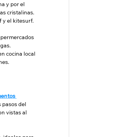
a y por el 
s cristalinas.
y el kitesurf. 
supermercados 
rgas.
n cocina local 
hes.
entos 
 pasos del 
 vistas al 