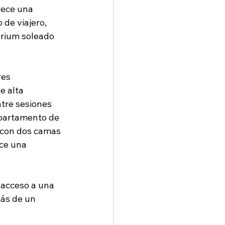
rece una 
 de viajero, 
árium soleado 
res 
e alta 
tre sesiones 
apartamento de 
 con dos camas 
ce una 
 acceso a una 
ás de un 