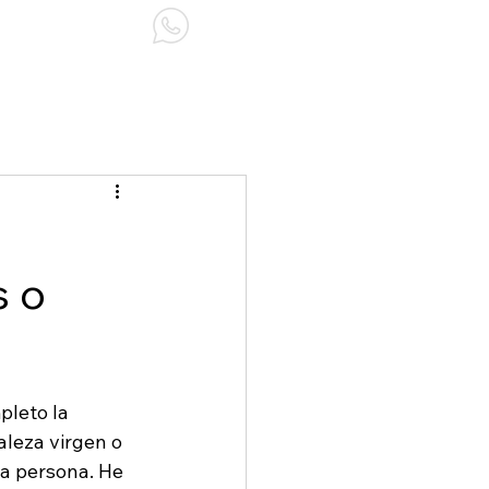
NOSOTROS
s o
leto la 
leza virgen o 
da persona. He 