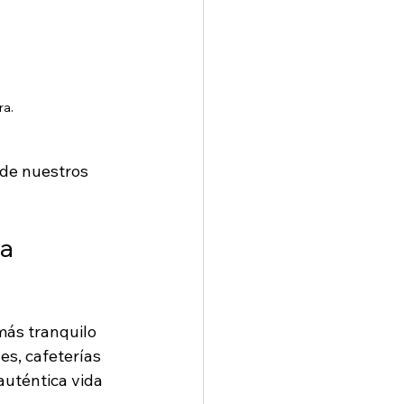
ra.
 de nuestros 
a 
más tranquilo 
s, cafeterías 
auténtica vida 