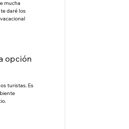
ce mucha 
te daré los 
vacacional 
a opción 
s turistas. Es 
biente 
io.