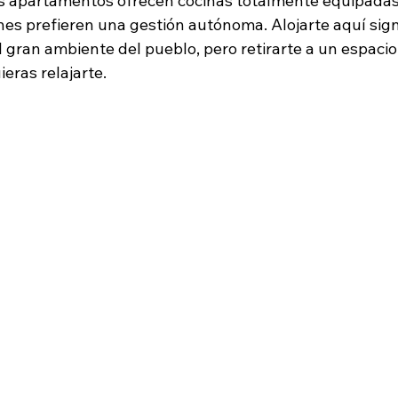
s apartamentos ofrecen cocinas totalmente equipadas,
nes prefieren una gestión autónoma. Alojarte aquí sign
l gran ambiente del pueblo, pero retirarte a un espaci
eras relajarte.