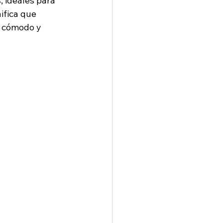
 ideales para 
ifica que 
o cómodo y 