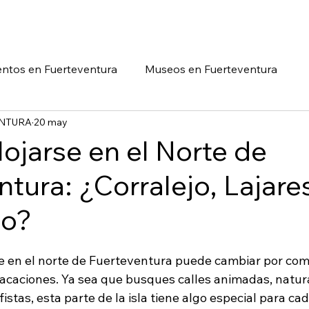
ENT
SERVICIOS
FAQ
BLOG
entos en Fuerteventura
Museos en Fuerteventura
ENTURA
20 may
a
Dónde Alojarse
ojarse en el Norte de
tura: ¿Corralejo, Lajare
ho?
se en el norte de Fuerteventura puede cambiar por comp
vacaciones. Ya sea que busques calles animadas, natura
fistas, esta parte de la isla tiene algo especial para ca