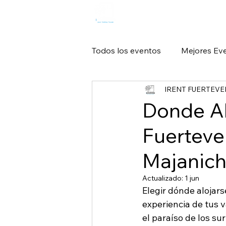
HOME
R
Todos los eventos
Mejores Ev
IRENT FUERTEV
Guía de Viaje de Fuerteventur
Donde Al
Fuerteven
Majanic
Actualizado:
1 jun
Elegir dónde alojar
experiencia de tus 
el paraíso de los sur