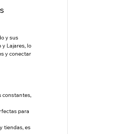
s 
o y sus 
y Lajares, lo 
es y conectar 
s constantes, 
rfectas para 
 tiendas, es 