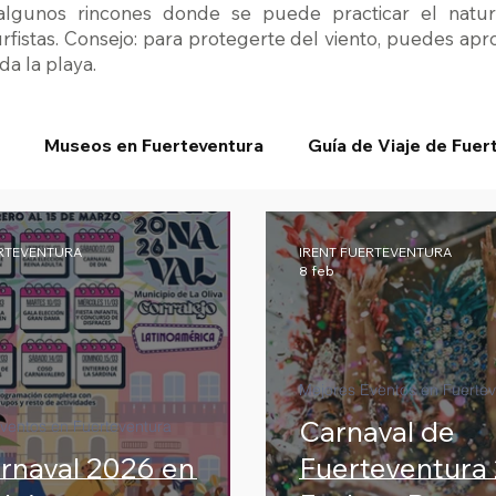
 algunos rincones donde se puede practicar el nat
urfistas. Consejo: para protegerte del viento, puedes ap
da la playa.
Museos en Fuerteventura
Guía de Viaje de Fuer
ERTEVENTURA
IRENT FUERTEVENTURA
8 feb
Mejores Eventos en Fuertev
Carnaval de
ventos en Fuerteventura
rnaval 2026 en
Fuerteventura