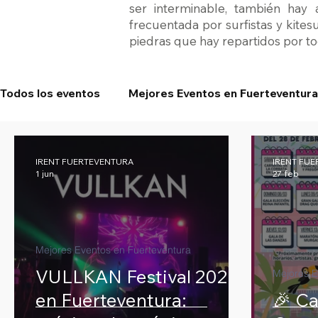
ser interminable, también hay
frecuentada por surfistas y kites
piedras que hay repartidos por to
Todos los eventos
Mejores Eventos en Fuerteventura
IRENT FUERTEVENTURA
IRENT FU
1 jun
27 feb
Mejores Eventos en Fuerteventura
VULLKAN Festival 2026
Mejores E
en Fuerteventura:
🎉 Ca